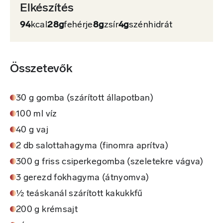
Elkészítés
94
kcal
28g
fehérje
8g
zsír
4g
szénhidrát
Összetevők
30 g gomba (szárított állapotban)
100 ml víz
40 g vaj
2 db salottahagyma (finomra aprítva)
300 g friss csiperkegomba (szeletekre vágva)
3 gerezd fokhagyma (átnyomva)
½ teáskanál szárított kakukkfű
200 g krémsajt