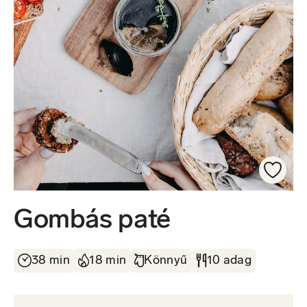
Gombás paté
38 min
18 min
Könnyű
10 adag