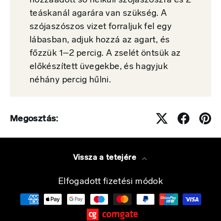
hozzáadott só nélküli szójaszószra és 2
teáskanál agarára van szükség. A
szójaszószos vizet forraljuk fel egy
lábasban, adjuk hozzá az agart, és
főzzük 1–2 percig. A zselét öntsük az
előkészített üvegekbe, és hagyjuk
néhány percig hűlni.
Megosztás:
Vissza a tetejére
Elfogadott fizetési módok