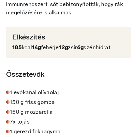
immunrendszert, sőt bebizonyították, hogy rák
megelőzésére is alkalmas.
Elkészítés
185
kcal
14g
fehérje
12g
zsír
6g
szénhidrát
Összetevők
1 evőkanál olívaolaj
150 g friss gomba
150 g mozzarella
7x tojás
1 gerezd fokhagyma