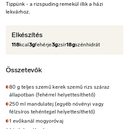
Tippünk - a rizspuding remekül illik a házi
lekvárhoz.
Elkészítés
118
kcal
3g
fehérje
3g
zsír
18g
szénhidrát
Összetevők
80 g teljes szemű kerek szemű rizs száraz
állapotban (fehérrel helyettesíthető)
250 ml mandulatej (egyéb növényi vagy
félzsíros tehéntejjel helyettesíthető)
1 evőkanál mogyoróvaj