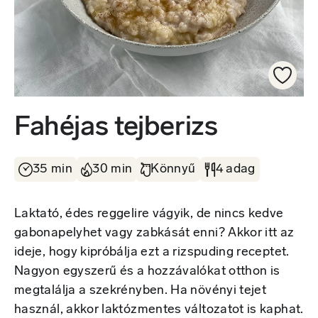
Fahéjas tejberizs
35 min
30 min
Könnyű
4 adag
Laktató, édes reggelire vágyik, de nincs kedve
gabonapelyhet vagy zabkását enni? Akkor itt az
ideje, hogy kipróbálja ezt a rizspuding receptet.
Nagyon egyszerű és a hozzávalókat otthon is
megtalálja a szekrényben. Ha növényi tejet
használ, akkor laktózmentes változatot is kaphat.