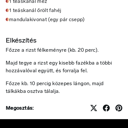
1 teáskanál méz
1 teáskanál őrölt fahéj
mandulakivonat (egy pár csepp)
Elkészítés
Főzze a rizst félkeményre (kb. 20 perc).
Majd tegye a rizst egy kisebb fazékba a többi
hozzávalóval együtt, és forralja fel.
Főzze kb. 10 percig közepes lángon, majd
tálkákba osztva tálalja.
Megosztás: