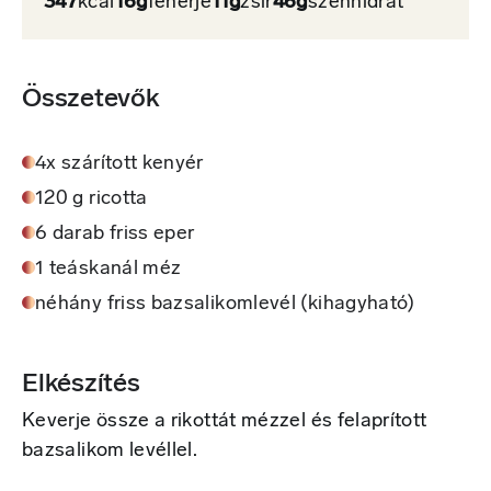
347
kcal
16g
fehérje
11g
zsír
46g
szénhidrát
Összetevők
4x szárított kenyér
120 g ricotta
6 darab friss eper
1 teáskanál méz
néhány friss bazsalikomlevél (kihagyható)
Elkészítés
Keverje össze a rikottát mézzel és felaprított
bazsalikom levéllel.