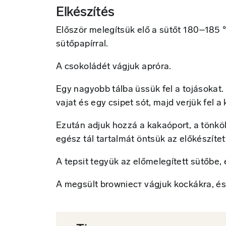
Elkészítés
Először melegítsük elő a sütőt 180–185 °C
sütőpapírral.
A csokoládét vágjuk apróra.
Egy nagyobb tálba üssük fel a tojásokat. 
vajat és egy csipet sót, majd verjük fel 
Ezután adjuk hozzá a kakaóport, a tönköl
egész tál tartalmát öntsük az előkészítet
A tepsit tegyük az előmelegített sütőbe,
A megsült browniест vágjuk kockákra, és 