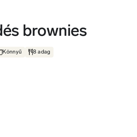
dés brownies
Könnyű
8 adag