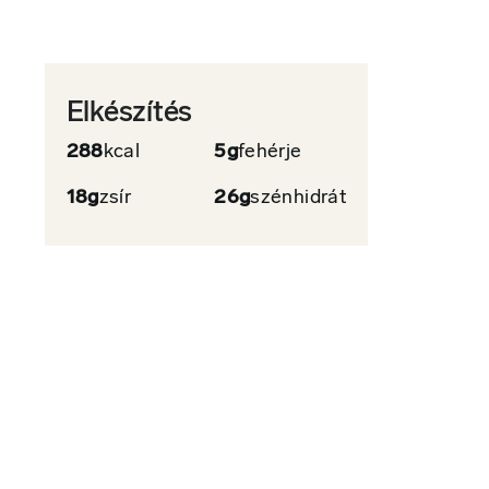
Elkészítés
288
kcal
5g
fehérje
18g
zsír
26g
szénhidrát