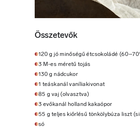
Összetevők
120 g jó minőségű étcsokoládé (60–70
3 M-es méretű tojás
130 g nádcukor
1 teáskanál vaníliakivonat
85 g vaj (olvasztva)
3 evőkanál holland kakaópor
55 g teljes kiőrlésű tönkölybúza liszt (s
só