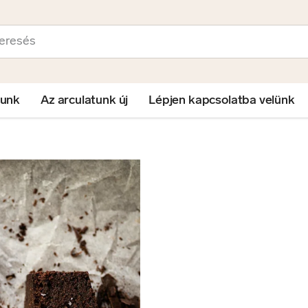
sés
lunk
Az arculatunk új
Lépjen kapcsolatba velünk