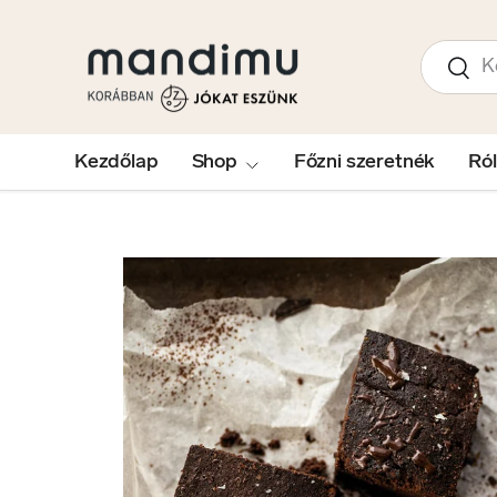
UGRÁS A TARTALOMRA
Keresés
Kere
Kezdőlap
Shop
Főzni szeretnék
Ró