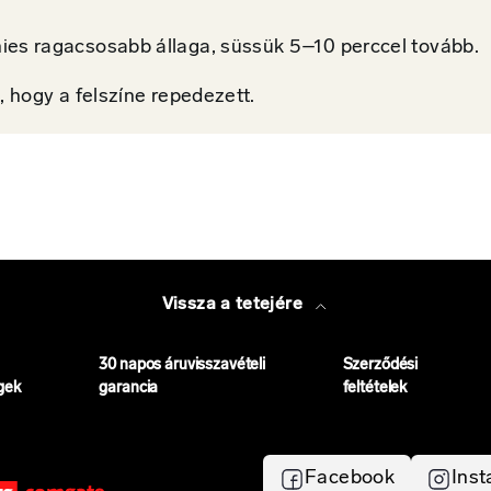
nies ragacsosabb állaga, süssük 5–10 perccel tovább.
, hogy a felszíne repedezett.
Vissza a tetejére
30 napos áruvisszavételi
Szerződési
gek
garancia
feltételek
Facebook
Ins