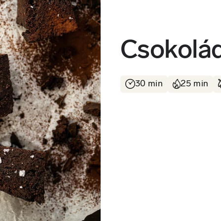
Csokolá
30 min
25 min