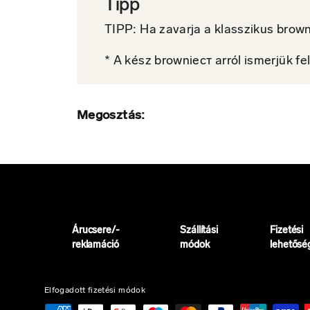
Tipp
TIPP: Ha zavarja a klasszikus brow
* A kész browniест arról ismerjük fel
Megosztás:
Árucsere/-
Szállítási
Fizetési
reklamáció
módok
lehetősé
Elfogadott fizetési módok