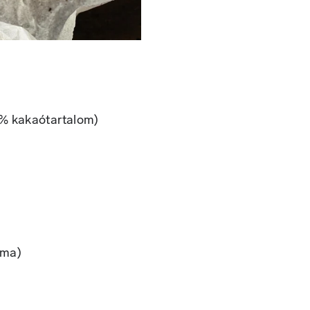
% kakaótartalom)
ima)