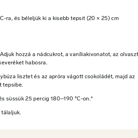
-ra, és béleljük ki a kisebb tepsit (20 × 25) cm
Adjuk hozzá a nádcukrot, a vaníliakivonatot, az olvasz
a keveréket habosra.
ybúza lisztet és az apróra vágott csokoládét, majd az
t tepsibe.
 és süssük 25 percig 180–190 °C-on.*
tálaljuk.