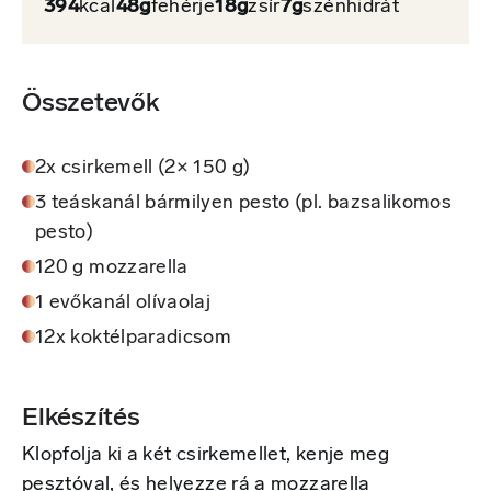
394
kcal
48g
fehérje
18g
zsír
7g
szénhidrát
Összetevők
2x csirkemell (2× 150 g)
3 teáskanál bármilyen pesto (pl. bazsalikomos
pesto)
120 g mozzarella
1 evőkanál olívaolaj
12x koktélparadicsom
Elkészítés
Klopfolja ki a két csirkemellet, kenje meg
pesztóval, és helyezze rá a mozzarella