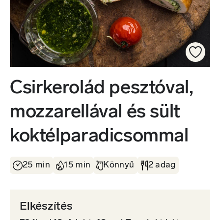
Csirkerolád pesztóval,
mozzarellával és sült
koktélparadicsommal
25 min
15 min
Könnyű
2 adag
Elkészítés