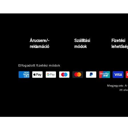
Árucsere/-
Szállítási
Fizetési
reklamáció
módok
lehetősé
Elfogadott fizetési módok
Megjegyzés: A w
itt ol