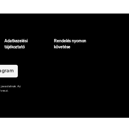
Adatkezelési
Rendelés nyomon
tájékoztató
követése
tagram
 javaslatnak. Az
 veszi.