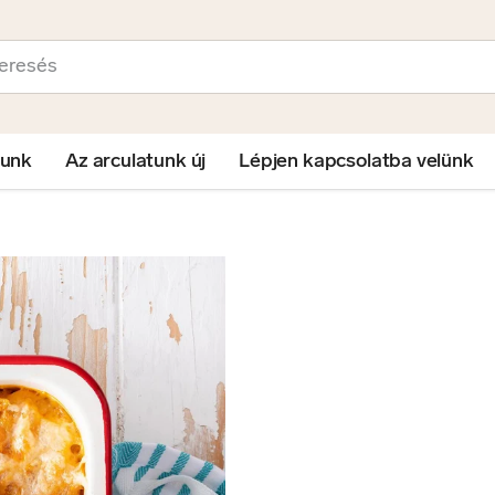
sés
lunk
Az arculatunk új
Lépjen kapcsolatba velünk