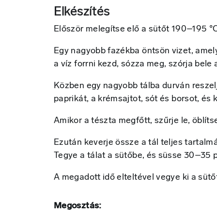
Elkészítés
Először melegítse elő a sütőt 190–195 °C
Egy nagyobb fazékba öntsön vizet, amelybe
a víz forrni kezd, sózza meg, szórja bele
Közben egy nagyobb tálba durván reszelje l
paprikát, a krémsajtot, sót és borsot, és
Amikor a tészta megfőtt, szűrje le, öblíts
Ezután keverje össze a tál teljes tartalm
Tegye a tálat a sütőbe, és süsse 30–35 
A megadott idő elteltével vegye ki a sütőt
Megosztás: