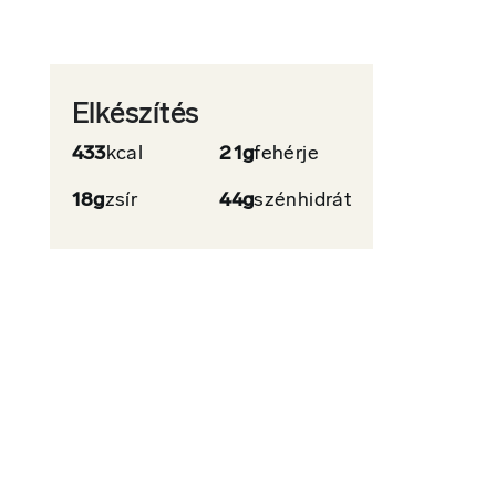
Elkészítés
433
kcal
21g
fehérje
18g
zsír
44g
szénhidrát