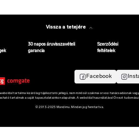
Vissza a tetejére
30 napos áruvisszavételi
Szerződési
gek
garancia
feltételek
Facebook
Ins
eboldal tartalma kizárólag tájékoztató jellegű, nem minősül szakmai orvosi tanácsadásnak vagy
vasható tartalmak a saját tapasztalatainkon alapulnak. A weboldal használatával Ön ezt tudomásul
© 2013-2025 Mandimu. Minden jog fenntartva.