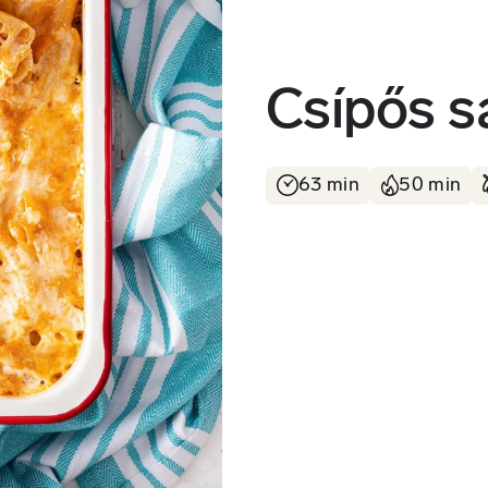
Csípős s
63 min
50 min