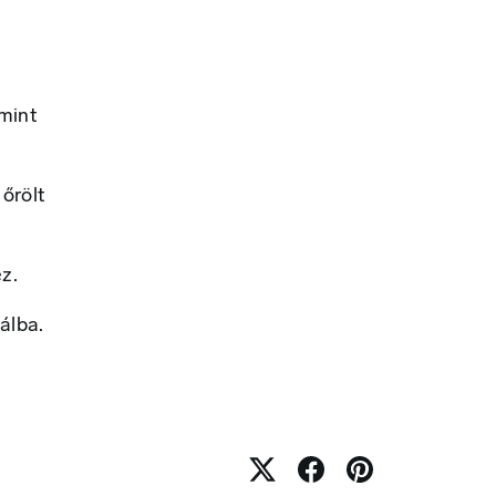
Amint
 őrölt
z.
álba.
.