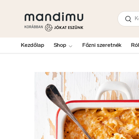
UGRÁS A TARTALOMRA
Keresés
Kere
Kezdőlap
Shop
Főzni szeretnék
Ró