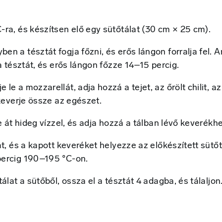
-ra, és készítsen elő egy sütőtálat (30 cm × 25 cm).
n a tésztát fogja főzni, és erős lángon forralja fel. 
 a tésztát, és erős lángon főzze 14–15 percig.
e a mozzarellát, adja hozzá a tejet, az őrölt chilit, az
 keverje össze az egészet.
e át hideg vízzel, és adja hozzá a tálban lévő keverékhe
át, és a kapott keveréket helyezze az előkészített sütőt
percig 190–195 °C-on.
álat a sütőből, ossza el a tésztát 4 adagba, és tálaljon