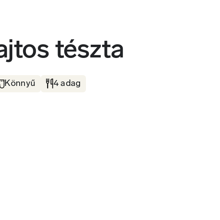
ajtos tészta
Könnyű
4 adag