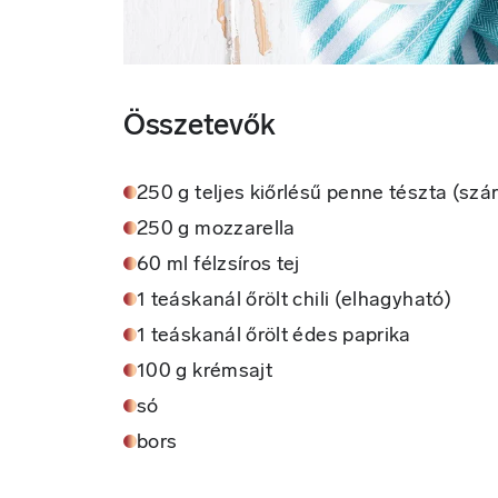
Összetevők
250 g teljes kiőrlésű penne tészta (szá
250 g mozzarella
60 ml félzsíros tej
1 teáskanál őrölt chili (elhagyható)
1 teáskanál őrölt édes paprika
100 g krémsajt
só
bors