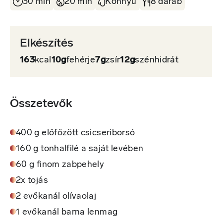
30 min
20 min
Könnyű
8 darab
Elkészítés
163
kcal
10g
fehérje
7g
zsír
12g
szénhidrát
Összetevők
400 g előfőzött csicseriborsó
160 g tonhalfilé a saját levében
60 g finom zabpehely
2x tojás
2 evőkanál olívaolaj
1 evőkanál barna lenmag