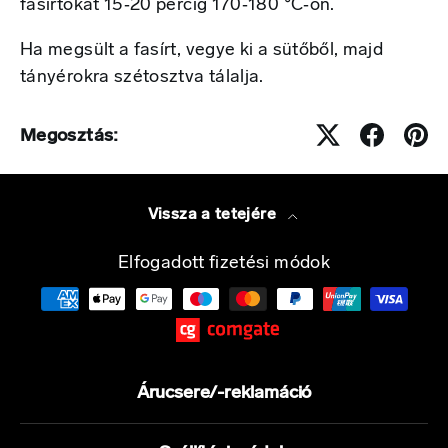
fasírtokat 15‑20 percig 170‑180 °C‑on.
Ha megsült a fasírt, vegye ki a sütőből, majd
tányérokra szétosztva tálalja.
Megosztás:
Vissza a tetejére
Elfogadott fizetési módok
Árucsere/-reklamáció