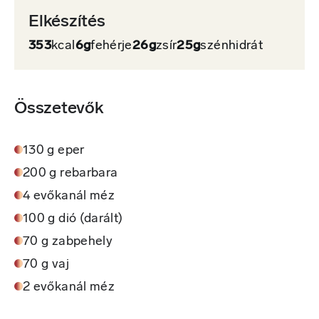
Elkészítés
353
kcal
6g
fehérje
26g
zsír
25g
szénhidrát
Összetevők
130 g eper
200 g rebarbara
4 evőkanál méz
100 g dió (darált)
70 g zabpehely
70 g vaj
2 evőkanál méz