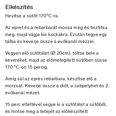
Elkészítés
Hevítse a sütőt 170°C-ra.
Az epret és a rebarbarát mossa meg és tisztítsa
meg, majd vágja kis kockákra. Ezután tegye egy
tálba és keverje össze 4 evőkanál mézzel.
Vegyen elő sütőtálat (Ø 20cm), töltse bele a
keveréket, majd az előmelegített sütőben süsse
170 °C-on 15 percig.
Amíg sül az epres rebarbara, készítse elő a
morzsát. Keverje össze a diót, a zabpelyhet és 2
evőkanál mézet.
15 perc elteltével vegye ki a sütőtálat a sütőből,
és hintse meg a tetejét az előkészíített