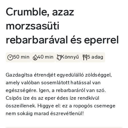
Crumble, azaz
morzsasüti
rebarbarával és eperrel
50 min
40 min
Könnyű
5 adag
Gazdagítsa étrendjét egyedülálló zöldséggel,
amely valóban sosemlátott hatással van
egészségére. Igen, a rebarbaráról van szó.
Csípős íze és az eper édes íze rendkívül
összeillenek. Higgye el: ez a ropogós csemege
nem sokáig marad észrevétlenül!