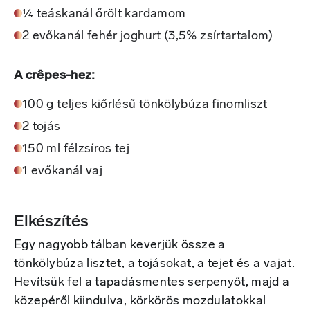
¼ teáskanál őrölt kardamom
2 evőkanál fehér joghurt (3,5% zsírtartalom)
A crêpes-hez:
100 g teljes kiőrlésű tönkölybúza finomliszt
2 tojás
150 ml félzsíros tej
1 evőkanál vaj
Elkészítés
Egy nagyobb tálban keverjük össze a
tönkölybúza lisztet, a tojásokat, a tejet és a vajat.
Hevítsük fel a tapadásmentes serpenyőt, majd a
közepéről kiindulva, körkörös mozdulatokkal