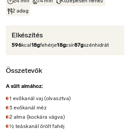
24 min
14 min
Közepesen nehéz
2 adag
Elkészítés
596
kcal
18g
fehérje
18g
zsír
87g
szénhidrát
Összetevők
A sült almához:
1 evőkanál vaj (olvasztva)
3 evőkanál méz
2 alma (kockára vágva)
½ teáskanál őrölt fahéj