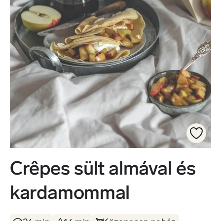
Crêpes sült almával és
kardamommal