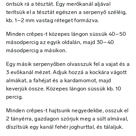
öntsük rá a tésztát. Egy merőkanál aljával
terítsük el a tésztát egészen a serpenyő széléig,
kb. 1–2 mm vastag réteget formázva.
Minden crêpes-t közepes lángon süssük 40–50
másodpercig az egyik oldalán, majd 30–40
másodpercig a másikon.
Egy másik serpenyőben olvasszuk fel a vajat és a
3 evőkanál mézet. Adjuk hozzá a kockára vágott
almákat, a fahéjat és a kardamomot, majd
keverjük össze. Közepes lángon süssük kb. 10
percig.
Minden crêpes-t hajtsunk negyedekbe, osszuk el
2 tányérra, gazdagon szórjuk meg a sült almával,
díszítsük egy kanál fehér joghurttal, és tálaljuk.