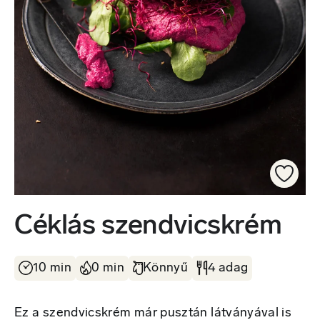
Céklás szendvicskrém
10 min
0 min
Könnyű
4 adag
Ez a szendvicskrém már pusztán látványával is