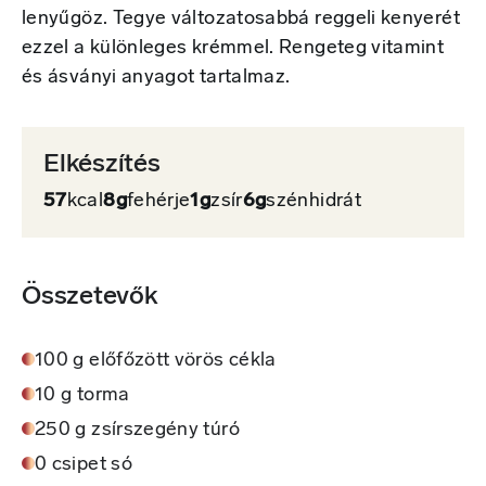
lenyűgöz. Tegye változatosabbá reggeli kenyerét
ezzel a különleges krémmel. Rengeteg vitamint
és ásványi anyagot tartalmaz.
Elkészítés
57
kcal
8g
fehérje
1g
zsír
6g
szénhidrát
Összetevők
100 g előfőzött vörös cékla
10 g torma
250 g zsírszegény túró
0 csipet só