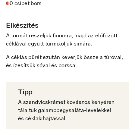
0 csipet bors
Elkészítés
A tormát reszeljük finomra, majd az előfőzött
céklával együtt turmixoljuk simára.
A céklás pürét ezután keverjük össze a túróval,
és ízesítsük sóval és borssal.
Tipp
A szendvicskrémet kovászos kenyéren
tálaltuk galambbegysaláta-levelekkel
és céklakihajtással.