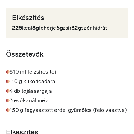
Elkészítés
225
kcal
8g
fehérje
6g
zsír
32g
szénhidrát
Összetevők
510 ml félzsíros tej
110 g kukoricadara
4 db tojássárgája
3 evőkanál méz
150 g fagyasztott erdei gyümölcs (felolvasztva)
Elkészítés