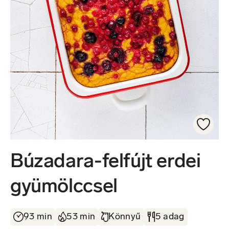
Búzadara-felfújt erdei
gyümölccsel
93 min
53 min
Könnyű
5 adag