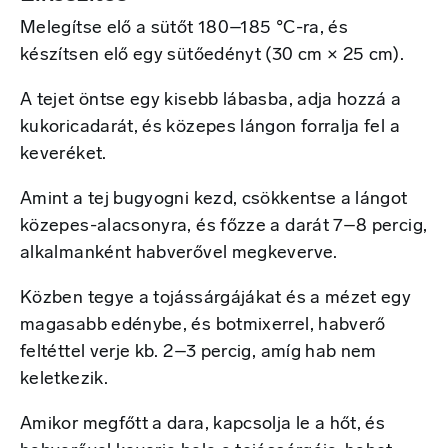
Melegítse elő a sütőt 180–185 °C-ra, és
készítsen elő egy sütőedényt (30 cm × 25 cm).
A tejet öntse egy kisebb lábasba, adja hozzá a
kukoricadarát, és közepes lángon forralja fel a
keveréket.
Amint a tej bugyogni kezd, csökkentse a lángot
közepes-alacsonyra, és főzze a darát 7–8 percig,
alkalmanként habverővel megkeverve.
Közben tegye a tojássárgájákat és a mézet egy
magasabb edénybe, és botmixerrel, habverő
feltéttel verje kb. 2–3 percig, amíg hab nem
keletkezik.
Amikor megfőtt a dara, kapcsolja le a hőt, és