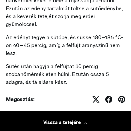
habverővel keverje bele a tojássárgája-habot.
Ezután az edény tartalmát töltse a sütőedénybe,
és a keverék tetejét szórja meg erdei
gyümölccsel.
Az edényt tegye a sütőbe, és süsse 180–185 °C-
on 40–45 percig, amíg a felfújt aranyszínű nem
lesz.
Sütés után hagyja a felfújtat 30 percig
szobahőmérsékleten hűlni. Ezután ossza 5
adagra, és tálalásra kész.
Megosztás:
Vissza a tetejére