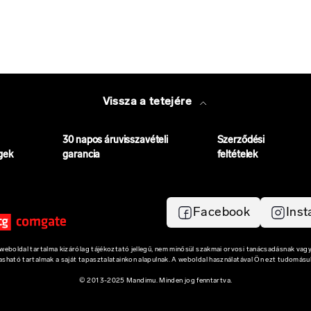
Vissza a tetejére
30 napos áruvisszavételi
Szerződési
gek
garancia
feltételek
Facebook
Ins
eboldal tartalma kizárólag tájékoztató jellegű, nem minősül szakmai orvosi tanácsadásnak vagy
vasható tartalmak a saját tapasztalatainkon alapulnak. A weboldal használatával Ön ezt tudomásul
© 2013-2025 Mandimu. Minden jog fenntartva.