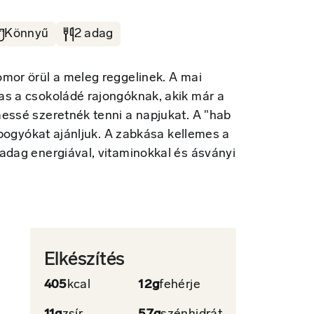
Könnyű
2 adag
mor örül a meleg reggelinek. A mai
as a csokoládé rajongóknak, akik már a
essé szeretnék tenni a napjukat. A "hab
i bogyókat ajánljuk. A zabkása kellemes a
adag energiával, vitaminokkal és ásványi
Elkészítés
405
kcal
12g
fehérje