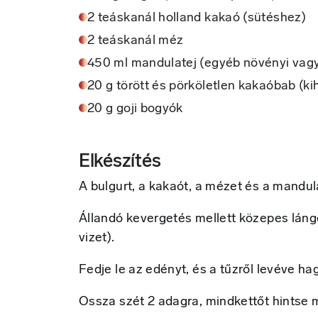
2 teáskanál holland kakaó (sütéshez)
2 teáskanál méz
450 ml mandulatej (egyéb növényi vagy 
20 g törött és pörköletlen kakaóbab (k
20 g goji bogyók
Elkészítés
A bulgurt, a kakaót, a mézet és a mandula
Állandó kevergetés mellett közepes láng
vizet).
Fedje le az edényt, és a tűzről levéve hag
Ossza szét 2 adagra, mindkettőt hintse 