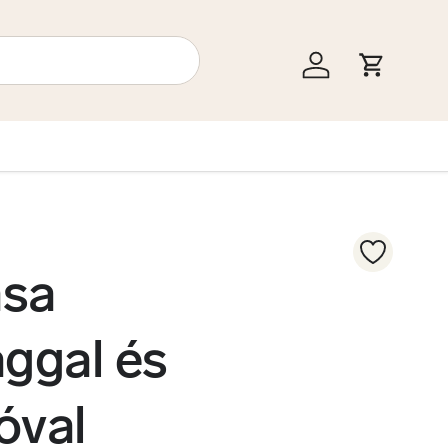
Bejelentkezés
Kosár
ása
ggal és
óval