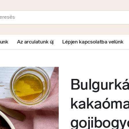
sés
lunk
Az arculatunk új
Lépjen kapcsolatba velünk
Bulgurk
kakaóma
gojibogy