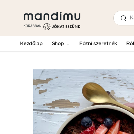
UGRÁS A TARTALOMRA
Keresés
Kere
Kezdőlap
Shop
Főzni szeretnék
Ró