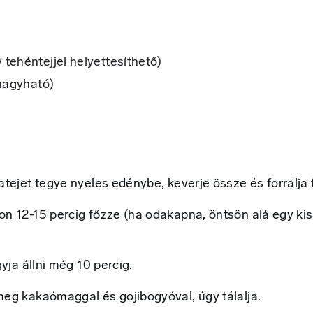
tehéntejjel helyettesíthető)
ihagyható)
tejet tegye nyeles edénybe, keverje össze és forralja f
on 12-15 percig főzze (ha odakapna, öntsön alá egy kis
yja állni még 10 percig.
meg kakaómaggal és gojibogyóval, úgy tálalja.