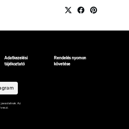
Adatkezelési
Rendelés nyomon
tájékoztató
követése
tagram
 javaslatnak. Az
 veszi.