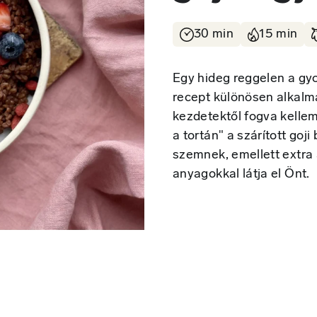
30 min
15 min
Egy hideg reggelen a gyo
recept különösen alkalm
kezdetektől fogva kellem
a tortán" a szárított goj
szemnek, emellett extra 
anyagokkal látja el Önt.