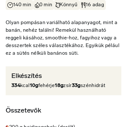
140 min
0 min
Könnyű
16 adag
Olyan pompásan variálható alapanyagot, mint a
banán, nehéz találni! Remekül használható
reggeli kásához, smoothie-hoz, fagyihoz vagy a
desszertek széles választékához. Egyikük pélául
ez a sütés nélküli banános süti.
Elkészítés
334
kcal
10g
fehérje
18g
zsír
33g
szénhidrát
Összetevők