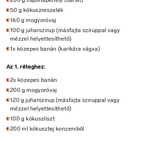
200 g hajdinapehely (darált)
50 g kókuszreszelék
160 g mogyoróvaj
100 g juharszirup (másfajta sziruppal vagy
mézzel helyettesíthető)
1x közepes banán (karikára vágva)
Az 1. réteghez:
2x közepes banán
200 g mogyoróvaj
120 g juharszirup (másfajta sziruppal vagy
mézzel helyettesíthető)
100 g kókuszliszt
200 ml kókusztej konzervből