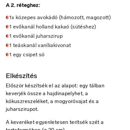
A 2. réteghez:
1x közepes avokádó (hámozott, magozott)
1 evőkanál holland kakaó (sütéshez)
1 evőkanál juharszirup
1 teáskanál vaníliakivonat
1 egy csipet só
Elkészítés
Először készítsék el az alapot: egy tálban
keverjék össze a hajdinapelyhet, a
kókuszreszeléket, a mogyoróvajat és a
juharszirupot.
A keveréket egyenletesen terítsék szét a