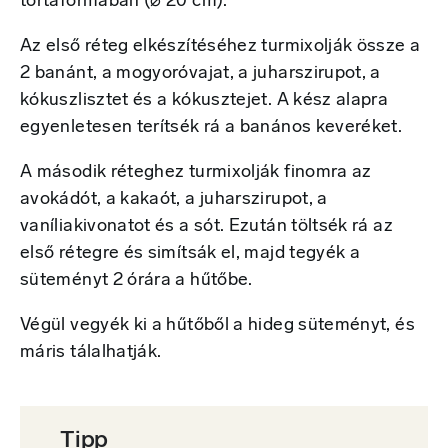
tortaformában (⌀ 20 cm).
Az első réteg elkészítéséhez turmixolják össze a
2 banánt, a mogyoróvajat, a juharszirupot, a
kókuszlisztet és a kókusztejet. A kész alapra
egyenletesen terítsék rá a banános keveréket.
A második réteghez turmixolják finomra az
avokádót, a kakaót, a juharszirupot, a
vaníliakivonatot és a sót. Ezután töltsék rá az
első rétegre és simítsák el, majd tegyék a
süteményt 2 órára a hűtőbe.
Végül vegyék ki a hűtőből a hideg süteményt, és
máris tálalhatják.
Tipp