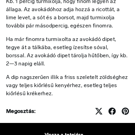
Kb. 1 percig turmixolja, hogy finom legyen az
állaga. Az avokádóhoz adja hozzá a ricottát, a
lime levet, a sót és a borsot, majd turmixolja
további pár másodpercig, egészen finomra.
Ha már finomra turmixolta az avokádó dipet,
tegye át a tálkába, esetleg ízesítse sóval,
borssal. Az avokádó dipet tárolja hűtőben, így kb.
2—3 napig eláll.
A dip nagszerűen illik a friss szeletelt zöldséghez
vagy teljes kiőrlésű kenyérhez, esetleg teljes
kiőrlésű krékerhez.
Megosztás: