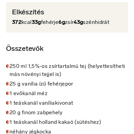
Elkészítés
372
kcal
33g
fehérje
6g
zsír
43g
szénhidrát
Összetevők
250 ml 1,5%-os zsírtartalmú tej (helyettesítheti
más növényi tejjel is)
25 g vanília ízű fehérjepor
1 evőkanál méz
1 teáskanál vaníliakivonat
20 g finom zabpehely
1 teáskanál holland kakaó (sütéshez)
néhány jégkocka