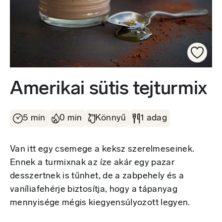
Amerikai sütis tejturmix
5 min
0 min
Könnyű
1 adag
Van itt egy csemege a keksz szerelmeseinek.
Ennek a turmixnak az íze akár egy pazar
desszertnek is tűnhet, de a zabpehely és a
vaníliafehérje biztosítja, hogy a tápanyag
mennyisége mégis kiegyensúlyozott legyen.