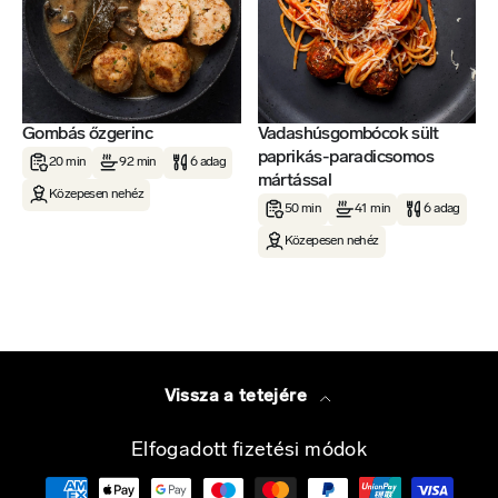
Gombás őzgerinc
Vadashúsgombócok sült
paprikás-paradicsomos
20 min
92 min
6 adag
mártással
Közepesen nehéz
50 min
41 min
6 adag
Közepesen nehéz
Vissza a tetejére
Elfogadott fizetési módok