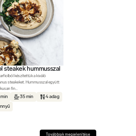
ol steakek hummusszal
arfiolból készítettük a kiváló
ánus steakeket. Hummusszal együtt
kusan fin...
 min
35 min
4 adag
nnyű
Továbbiak megjelenítése