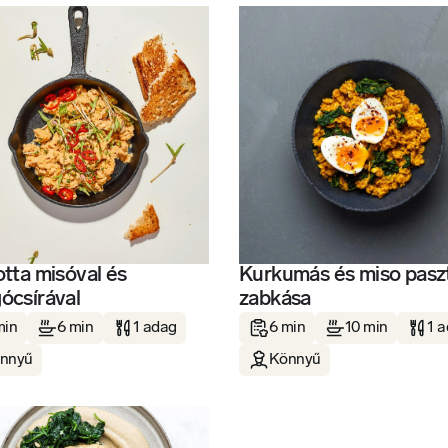
tta misóval és
Kurkumás és miso pasz
ócsírával
zabkása
min
6 min
1 adag
6 min
10 min
1 
nnyű
Könnyű