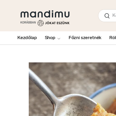
UGRÁS A TARTALOMRA
Keresés
Kere
Kezdőlap
Shop
Főzni szeretnék
Ró