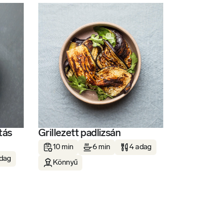
tás
Grillezett padlizsán
10 min
6 min
4 adag
adag
Könnyű