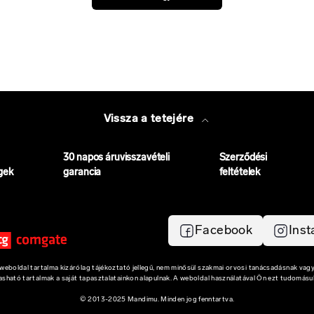
Vissza a tetejére
30 napos áruvisszavételi
Szerződési
gek
garancia
feltételek
Facebook
Ins
eboldal tartalma kizárólag tájékoztató jellegű, nem minősül szakmai orvosi tanácsadásnak vagy
vasható tartalmak a saját tapasztalatainkon alapulnak. A weboldal használatával Ön ezt tudomásul
© 2013-2025 Mandimu. Minden jog fenntartva.