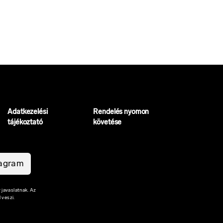
Adatkezelési
Rendelés nyomon
tájékoztató
követése
tagram
 javaslatnak. Az
 veszi.