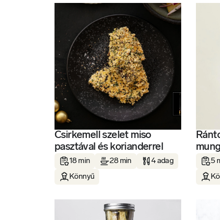
Csirkemell szelet miso
Ránto
pasztával és korianderrel
mung
18 min
28 min
4 adag
5 
Könnyű
Kö