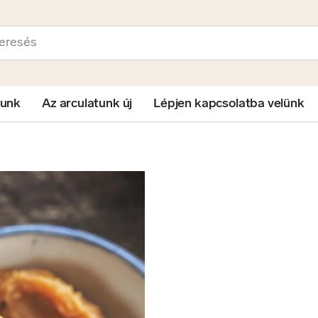
sés
lunk
Az arculatunk új
Lépjen kapcsolatba velünk