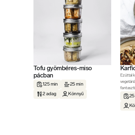
Tofu gyömbéres-miso
Karfi
pácban
Ezúttal k
vegetári
125 min
25 min
fantaszti
2 adag
Könnyű
25
Kö