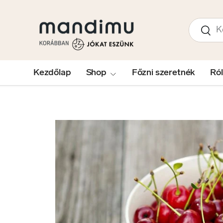
UGRÁS A TARTALOMRA
Keresés
Kere
Kezdőlap
Shop
Főzni szeretnék
Ró