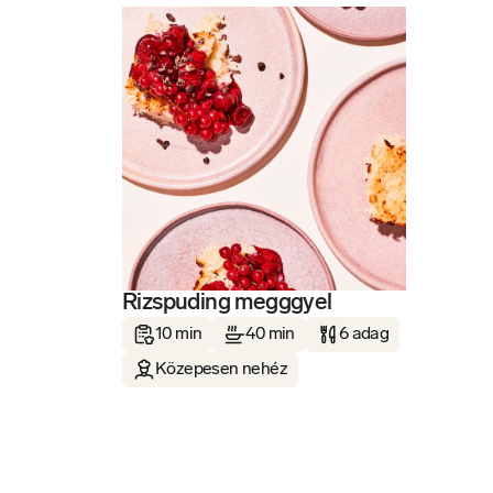
Rizspuding megggyel
10 min
40 min
6 adag
Közepesen nehéz