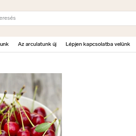
sés
lunk
Az arculatunk új
Lépjen kapcsolatba velünk