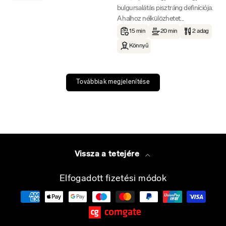
bulgursalátás pisztráng definíciója.
A halhoz nélkülözhetet...
15 min
20 min
2 adag
Könnyű
Továbbiak megjelenítése
Vissza a tetejére
Elfogadott fizetési módok