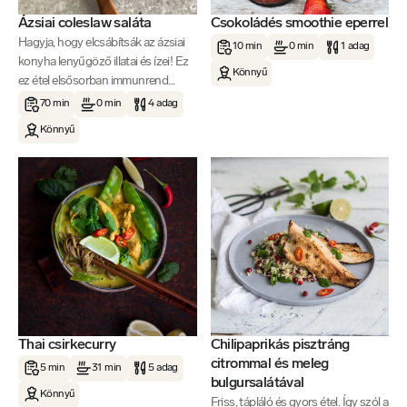
Ázsiai coleslaw saláta
Csokoládés smoothie eperrel
Hagyja, hogy elcsábítsák az ázsiai
10 min
0 min
1 adag
konyha lenyűgöző illatai és ízei! Ez
Könnyű
ez étel elsősorban immunrend...
70 min
0 min
4 adag
Könnyű
Thai csirkecurry
Chilipaprikás pisztráng
citrommal és meleg
5 min
31 min
5 adag
bulgursalátával
Könnyű
Friss, tápláló és gyors étel. Így szól a