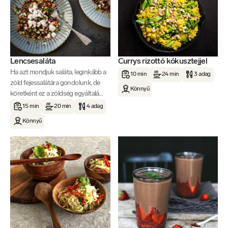
Lencsesaláta
Currys rizottó kókusztejjel
Ha azt mondjuk saláta, leginkább a
10 min
24 min
3 adag
zöld fejessalátára gondolunk, de
Könnyű
köretként ez a zöldség egyáltalá...
15 min
20 min
4 adag
Könnyű