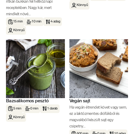
ritkán bukkan fel hétköznapi
Könnyű
receptekben. Nagy kár, mert
mindkét növé...
15 min
10 min
4 adag
Könnyű
Bazsalikomos pesztó
Vegán sajt
Ha vegán étrendet követ vagy sem,
5 min
0 min
1 darab
ez a laktózmentes diófákból és
Könnyű
magvakból készült sajt egy
csipetny...
600 min
0 min
10 adag