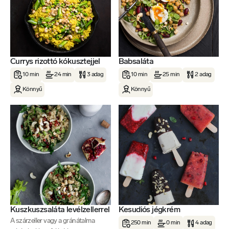
Currys rizottó kókusztejjel
Babsaláta
10 min
24 min
3 adag
10 min
25 min
2 adag
Könnyű
Könnyű
Kuszkuszsaláta levélzellerrel
Kesudiós jégkrém
A szárzeller vagy a gránátalma
250 min
0 min
4 adag