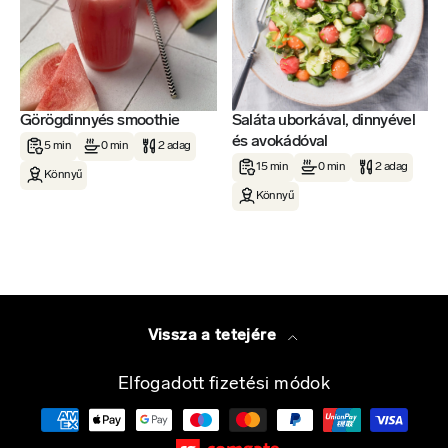
Görögdinnyés smoothie
Saláta uborkával, dinnyével
és avokádóval
5 min
0 min
2 adag
15 min
0 min
2 adag
Könnyű
Könnyű
Vissza a tetejére
Elfogadott fizetési módok