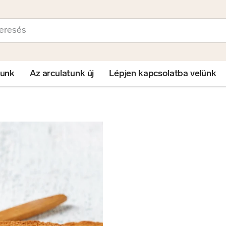
sés
lunk
Az arculatunk új
Lépjen kapcsolatba velünk