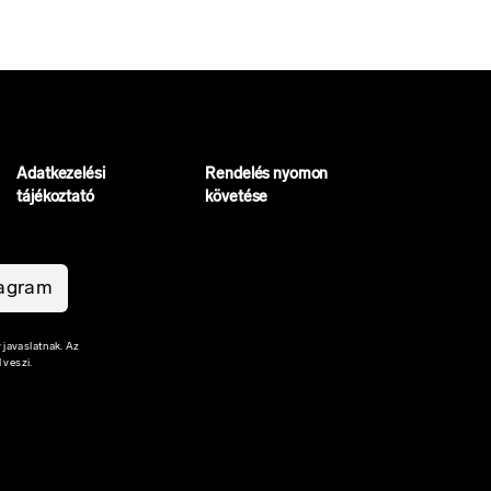
Adatkezelési
Rendelés nyomon
tájékoztató
követése
tagram
 javaslatnak. Az
 veszi.