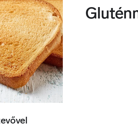
Gluténm
tevővel