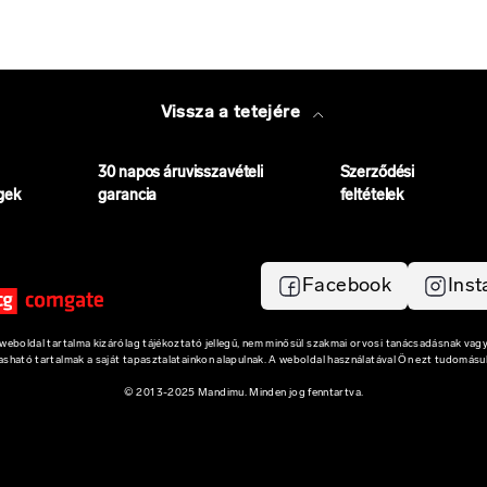
Vissza a tetejére
30 napos áruvisszavételi
Szerződési
gek
garancia
feltételek
Facebook
Ins
eboldal tartalma kizárólag tájékoztató jellegű, nem minősül szakmai orvosi tanácsadásnak vagy
vasható tartalmak a saját tapasztalatainkon alapulnak. A weboldal használatával Ön ezt tudomásul
© 2013-2025 Mandimu. Minden jog fenntartva.