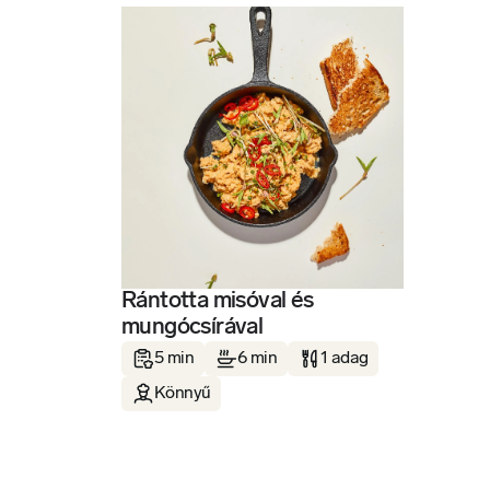
Rántotta misóval és
mungócsírával
5 min
6 min
1 adag
Könnyű