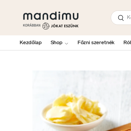
UGRÁS A TARTALOMRA
Keresés
Kere
Kezdőlap
Shop
Főzni szeretnék
Ró