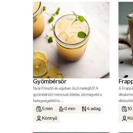
Gyömbérsör
Frap
Nyári frissítő és egyben őszi melegítő? A
A Frappé 
gyömbérsör nemcsak ízletes, de megvéd a
alkalomm
betegségektől is. ...
elkészíté
5 min
0 min
4 adag
10
Könnyű
Kö