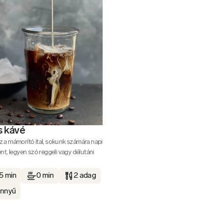
s kávé
ez a mámorító ital, sokunk számára napi
lent, legyen szó reggeli vagy délutáni
5 min
0 min
2 adag
nnyű