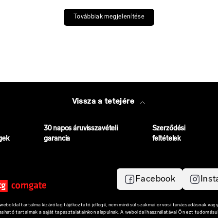
Továbbiak megjelenítése
Vissza a tetejére
30 napos áruvisszavételi
Szerződési
gek
garancia
feltételek
Facebook
Ins
eboldal tartalma kizárólag tájékoztató jellegű, nem minősül szakmai orvosi tanácsadásnak vagy
vasható tartalmak a saját tapasztalatainkon alapulnak. A weboldal használatával Ön ezt tudomásul