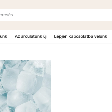
sés
lunk
Az arculatunk új
Lépjen kapcsolatba velünk