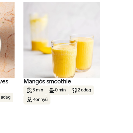
ves
Mangós smoothie
5 min
0 min
2 adag
 adag
Könnyű