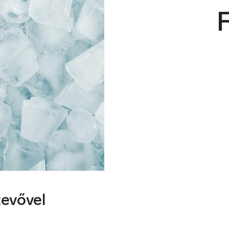
F
tevővel