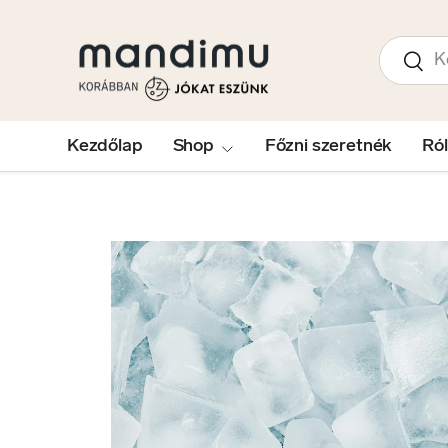
UGRÁS A TARTALOMRA
Keresés
Kere
Kezdőlap
Shop
Főzni szeretnék
Ró