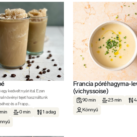
pé
Francia póréhagyma-le
(vichyssoise)
egy kedvelt nyári ital. Ezen
al növényi tejet használtunk
90 min
23 min
4
séhez és a Frapp...
Könnyű
 min
0 min
1 adag
nnyű