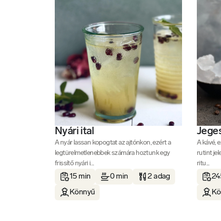
Nyári ital
Jege
A nyár lassan kopogtat az ajtónkon, ezért a
A kávé, 
legtürelmetlenebbek számára hoztunk egy
rutint je
frissítő nyári i...
ritu...
15 min
0 min
2 adag
24
Könnyű
Kö