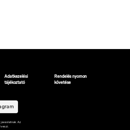
Adatkezelési
Rendelés nyomon
tájékoztató
követése
tagram
 javaslatnak. Az
 veszi.