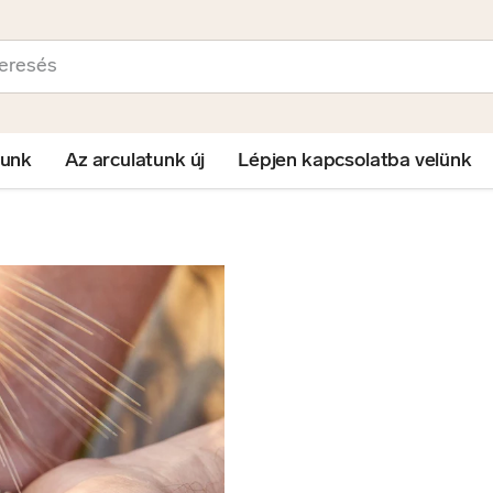
sés
lunk
Az arculatunk új
Lépjen kapcsolatba velünk