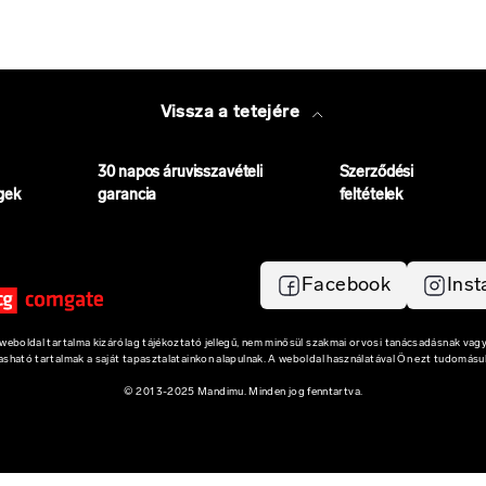
Vissza a tetejére
30 napos áruvisszavételi
Szerződési
gek
garancia
feltételek
Facebook
Ins
eboldal tartalma kizárólag tájékoztató jellegű, nem minősül szakmai orvosi tanácsadásnak vagy
vasható tartalmak a saját tapasztalatainkon alapulnak. A weboldal használatával Ön ezt tudomásul
© 2013-2025 Mandimu. Minden jog fenntartva.