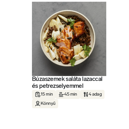
Búzaszemek saláta lazaccal
és petrezselyemmel
15 min
45 min
4 adag
Könnyű