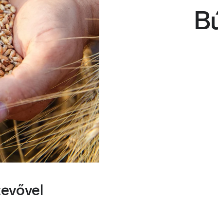
B
tevővel