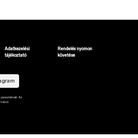
Adatkezelési
Rendelés nyomon
tájékoztató
követése
tagram
 javaslatnak. Az
 veszi.