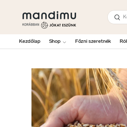
UGRÁS A TARTALOMRA
Keresés
Kere
Kezdőlap
Shop
Főzni szeretnék
Ró