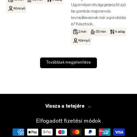
Ugye milyen étvágygerjesztő a jó
Könnyű
kis gombás majorannás
krumplilevesnek már a gondolata
is? Készítsük...
2 min
33 min
4 adag
Könnyű
Továbbiak megjelenítése
Vissza a tetejére
Elfogadott fizetési módok