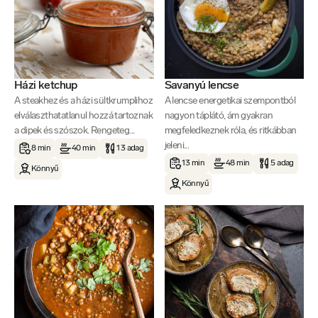
Házi ketchup
Savanyú lencse
A steakhez és a házi sültkrumplihoz
A lencse energetikai szempontból
elválaszthatatlanul hozzá tartoznak
nagyon táplátó, ám gyakran
a dipek és szószok. Rengeteg...
megfeledkeznek róla, és ritkábban
jeleni...
8 min
40 min
13 adag
13 min
48 min
5 adag
Könnyű
Könnyű