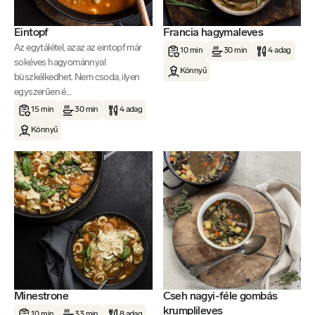
Eintopf
Francia hagymaleves
Az egytálétel, azaz az eintopf már
10 min
30 min
4 adag
sokéves hagyománnyal
Könnyű
büszkélkedhet. Nem csoda, ilyen
egyszerűen é...
15 min
30 min
4 adag
Könnyű
Minestrone
Cseh nagyi-féle gombás
krumplileves
10 min
33 min
8 adag