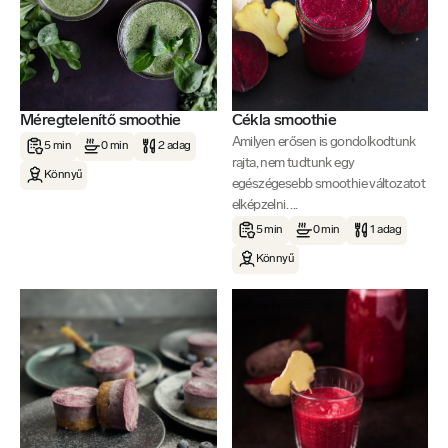
Méregtelenítő smoothie
Cékla smoothie
Amilyen erősen is gondolkodtunk
5 min
0 min
2 adag
rajta, nem tudtunk egy
Könnyű
egészégesebb smoothie változatot
elképzelni. ...
5 min
0 min
1 adag
Könnyű