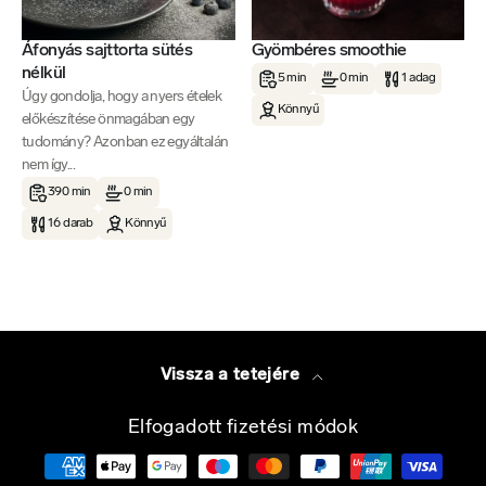
Áfonyás sajttorta sütés
Gyömbéres smoothie
nélkül
5 min
0 min
1 adag
Úgy gondolja, hogy a nyers ételek
Könnyű
előkészítése önmagában egy
tudomány? Azonban ez egyáltalán
nem így...
390 min
0 min
16 darab
Könnyű
Vissza a tetejére
Elfogadott fizetési módok