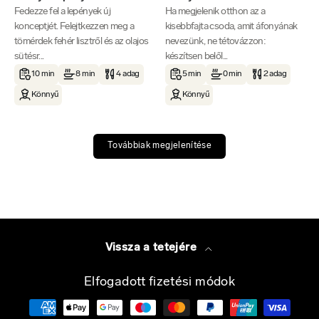
Fedezze fel a lepények új
Ha megjelenik otthon az a
konceptjét. Felejtkezzen meg a
kisebbfajta csoda, amit áfonyának
tömérdek fehér lisztről és az olajos
nevezünk, ne tétovázzon:
sütésr...
készítsen belől...
10 min
8 min
4 adag
5 min
0 min
2 adag
Könnyű
Könnyű
Továbbiak megjelenítése
Vissza a tetejére
Elfogadott fizetési módok