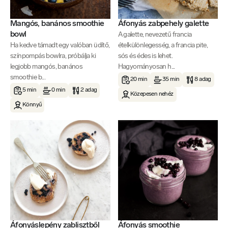
Mangós, banános smoothie
Áfonyás zabpehely galette
bowl
A galette, nevezetű francia
Ha kedve támadt egy valóban üdítő,
ételkülönlegesség, a francia pite,
színpompás bowlra, próbálja ki
sós és édes is lehet.
legjobb mangós, banános
Hagyományosan h...
smoothie b...
20 min
35 min
8 adag
5 min
0 min
2 adag
Közepesen nehéz
Könnyű
Áfonyáslepény zablisztből
Áfonyás smoothie