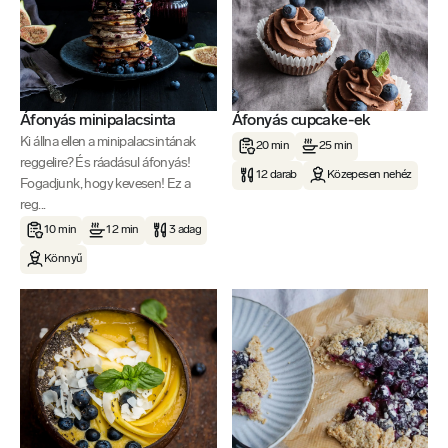
Áfonyás minipalacsinta
Áfonyás cupcake-ek
Ki állna ellen a minipalacsintának
20 min
25 min
reggelire? És ráadásul áfonyás!
12 darab
Közepesen nehéz
Fogadjunk, hogy kevesen! Ez a
reg...
10 min
12 min
3 adag
Könnyű