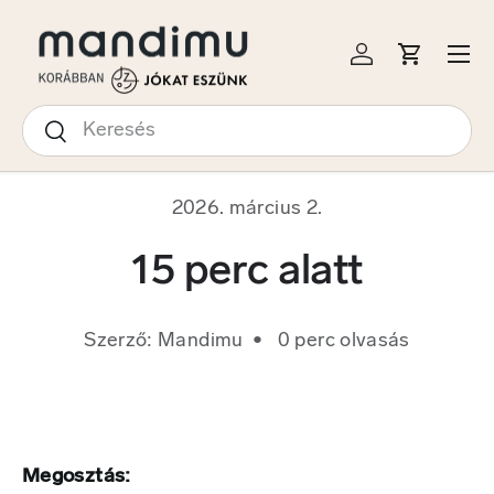
S A TARTALOMRA
Menü
Bejelentkezés
Kosár
Keresés
Keresés
2026. március 2.
15 perc alatt
Szerző: Mandimu • 0 perc olvasás
Megosztás: